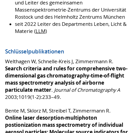
und Leiter des gemeinsamen
Massenspektrometrie-Zentrums der Universität
Rostock und des Helmholtz Zentrums München
seit 2022 Leiter des Departments Leben, Licht &
Materie (
LLM
)
Schlüsselpublikationen
Welthagen W, Schnelle-Kreis J, Zimmermann R.
Search criteria and rules for comprehensive two-
dimensional gas chromatography-time-of-flight
mass spectrometry analysis of airborne
particulate matter
.
Journal of Chromatography A
2003;1019(1-2):233–49.
Bente M, Sklorz M, Streibel T, Zimmermann R.
Online laser desorption-multiphoton
postionization mass spectrometry of individual
aerosol particles: Molecular source indicators for