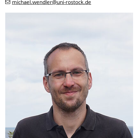
michael.wendler
@uni-rostock
.de